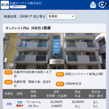
札幌オーナーズ株式会社
0
公式サイトへ
検索結果
: 15698 戸
並び替え
新着順
▼
掲載数
1部屋
サンクレスト円山
札幌市中央区南六条西１８丁
住所
鉄筋コンクリート造/地上4階
構造
目
札幌市電「西線６条」徒歩5
沿線
1993年02月
築年
分
間取
賃料
敷金
保証金
部屋名
状態
面積
管理費・共益費
礼金
償却・敷引
ワンルーム
32,000円
32,000円
なし
空室
208
商談中
24.75㎡
3,000円
なし
なし