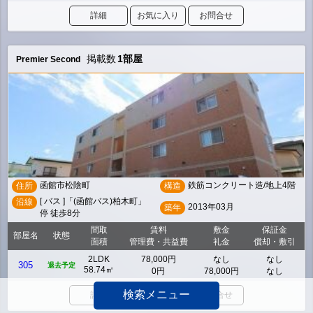
詳細
お気に入り
お問合せ
掲載数
1部屋
Premier Second
函館市松陰町
鉄筋コンクリート造/地上4階
住所
構造
[ バス ]「(函館バス)柏木町」
沿線
2013年03月
築年
停 徒歩8分
間取
賃料
敷金
保証金
部屋名
状態
面積
管理費・共益費
礼金
償却・敷引
2LDK
78,000円
なし
なし
305
退去予定
58.74㎡
0円
78,000円
なし
検索メニュー
詳細
お気に入り
お問合せ