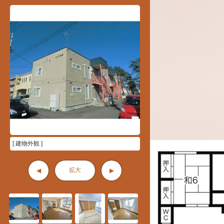
[ 建物外観 ]
拡大
◀
▶