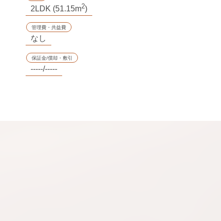
2
2LDK (51.15m
)
管理費・共益費
なし
保証金/償却・敷引
-----/-----