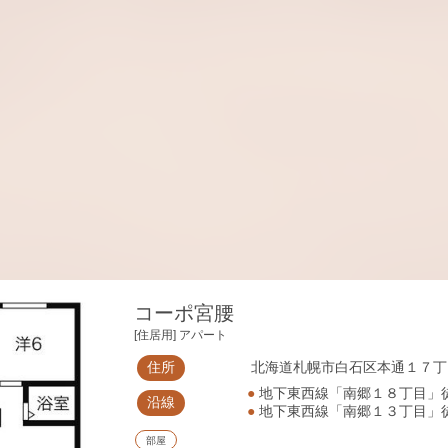
コーポ宮腰
[住居用] アパート
住所
北海道札幌市白石区本通１７丁目
●
地下東西線「南郷１８丁目」
沿線
●
地下東西線「南郷１３丁目」
部屋