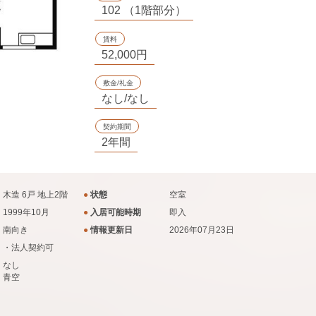
102 （1階部分）
賃料
52,000円
敷金/礼金
なし/なし
契約期間
2年間
木造 6戸 地上2階
●
状態
空室
1999年10月
●
入居可能時期
即入
南向き
●
情報更新日
2026年07月23日
・法人契約可
なし
青空