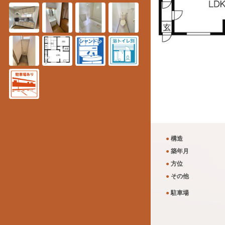
●
構造
●
築年月
●
方位
●
その他
●
駐車場