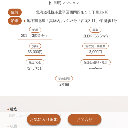
[住居用] マンション
住所
北海道札幌市豊平区西岡四条１１丁目11-18
沿線
●
地下南北線「真駒内」バス6分「西岡3-11」停 徒歩1分
部屋
間取
2
301 （3階部分）
2LDK (58.5m
)
賃料
管理費・共益費
63,000円
3,000円
敷金/礼金
保証金/償却・敷引
なし/なし
-----/-----
契約期間
2年間
●
構造
鉄筋コンクリート造 11戸 地上3階
お気に入り追加
お問合せ
●
状態