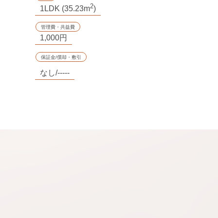
2
1LDK (35.23m
)
管理費・共益費
1,000円
保証金/償却・敷引
なし/-----