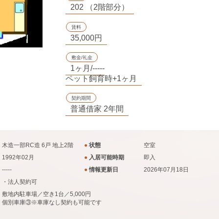
202 （2階部分）
賃料
35,000円
敷金/礼金
1ヶ月/-----
ペット飼育時+1ヶ月
契約期間
普通借家 2年間
木造一部RC造 6戸 地上2階
●
状態
空室
1992年02月
●
入居可能時期
即入
-----
●
情報更新日
2026年07月18日
・法人契約可
敷地内駐車場／空き1台／5,000円
個別車庫③※車庫なし契約も可能です