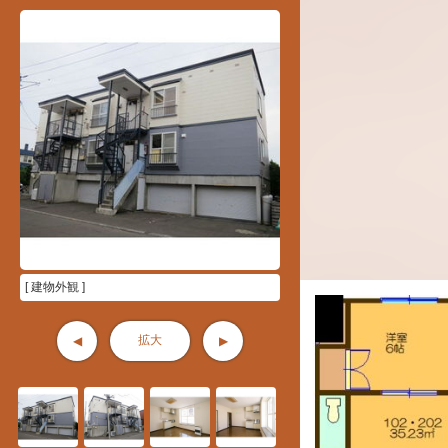
[ 建物外観 ]
拡大
◀
▶