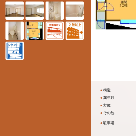
●
構造
●
築年月
●
方位
●
その他
●
駐車場