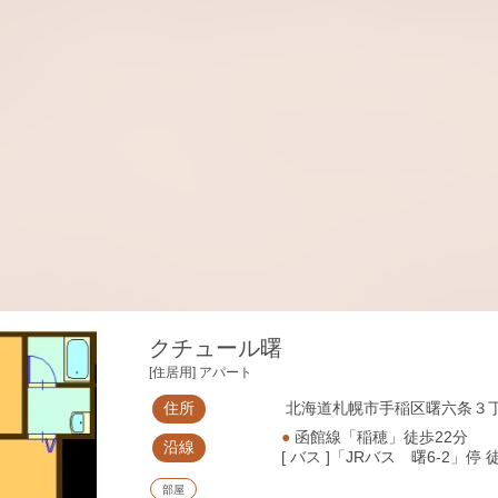
クチュール曙
[住居用] アパート
住所
北海道札幌市手稲区曙六条３丁目
●
函館線「稲穂」徒歩22分
沿線
[ バス ]「JRバス 曙6-2」停 
部屋