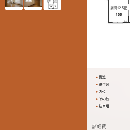
●
構造
●
築年月
●
方位
●
その他
●
駐車場
諸経費