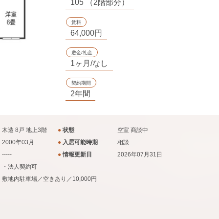
105 （2階部分）
賃料
64,000円
敷金/礼金
1ヶ月/なし
契約期間
2年間
木造 8戸 地上3階
●
状態
空室
商談中
2000年03月
●
入居可能時期
相談
-----
●
情報更新日
2026年07月31日
・法人契約可
敷地内駐車場／空きあり／10,000円