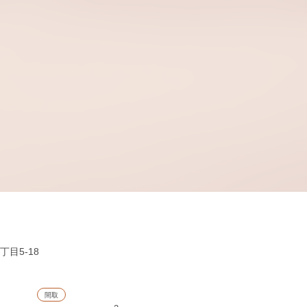
目5-18
分
間取