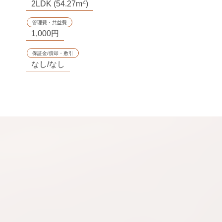
2
2LDK (54.27m
)
管理費・共益費
1,000円
保証金/償却・敷引
なし/なし