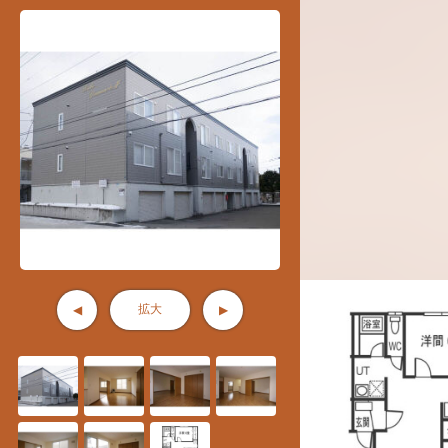
拡大
◀
▶