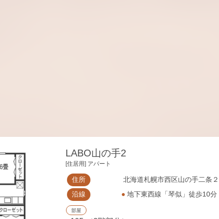
LABO山の手2
[住居用] アパート
住所
北海道札幌市西区山の手二条２丁
沿線
●
地下東西線「琴似」徒歩10
部屋