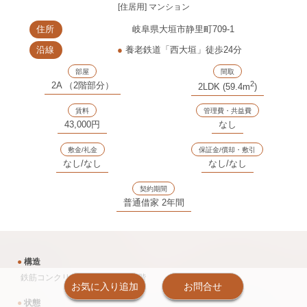
[住居用] マンション
住所
岐阜県大垣市静里町709-1
沿線
●
養老鉄道「西大垣」徒歩24分
部屋
間取
2
2A （2階部分）
2LDK (59.4m
)
賃料
管理費・共益費
43,000円
なし
敷金/礼金
保証金/償却・敷引
なし/なし
なし/なし
契約期間
普通借家 2年間
●
構造
鉄筋コンクリート造 20戸 地上4階
お気に入り追加
お問合せ
●
状態