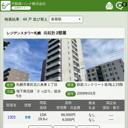
不動産バンク株式会社
0
公式サイトへ
検索結果
: 44 戸
並び替え
新着順
▼
掲載数
2部屋
レジデンスタワー札幌
札幌市東区北八条東１丁目
鉄筋コンクリート造/地上15階
住所
構造
地下南北線「さっぽろ」徒歩
沿線
2009年03月
築年
5分
間取
賃料
敷金
保証金
部屋名
状態
面積
管理費・共益費
礼金
償却・敷引
1DK
66,000円
なし
----
1303
空室
29.8㎡
----
6,000円
なし