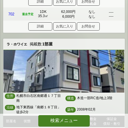
詳細
お気に入り
お問合せ
1DK
62,000円
なし
----
702
退去予定
35.3㎡
----
6,000円
なし
詳細
お気に入り
お問合せ
掲載数
1部屋
ラ・ホワイエ
札幌市白石区南郷通１７丁目
住所
木造一部RC造/地上3階
構造
南
地下東西線「南郷１８丁目」
沿線
2008年02月
築年
徒歩2分
間取
賃料
敷金
保証金
検索メニュー
部屋名
状態
面積
管理費・共益費
礼金
償却・敷引