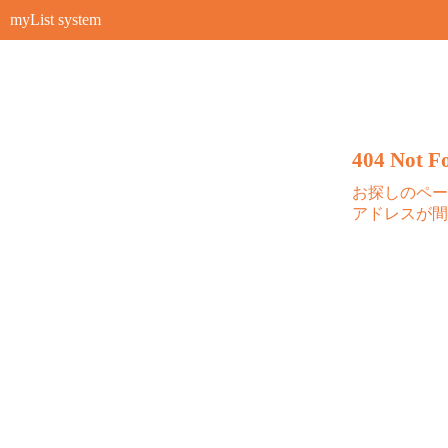
myList system
404 Not Fo
お探しのペー
アドレスが間