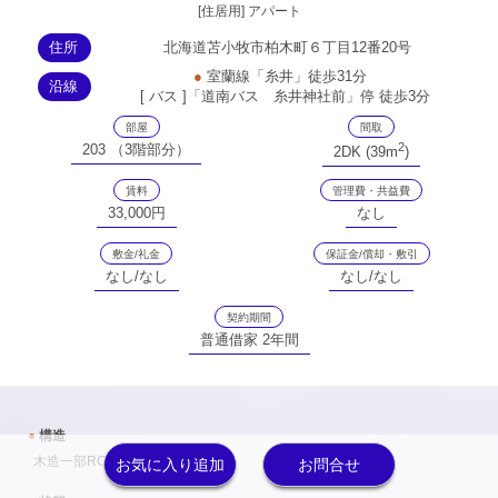
[住居用] アパート
住所
北海道苫小牧市柏木町６丁目12番20号
●
室蘭線「糸井」徒歩31分
沿線
[ バス ]「道南バス 糸井神社前」停 徒歩3分
部屋
間取
2
203 （3階部分）
2DK (39m
)
賃料
管理費・共益費
33,000円
なし
敷金/礼金
保証金/償却・敷引
なし/なし
なし/なし
契約期間
普通借家 2年間
●
構造
木造一部RC造 6戸 地上3階
お気に入り追加
お問合せ