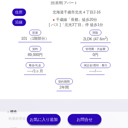
[住居用] アパート
住所
北海道千歳市北光４丁目2-16
●
千歳線「長都」徒歩20分
沿線
[ バス ]「北光3丁目」停 徒歩1分
部屋
間取
2
101 （1階部分）
2LDK (47.6m
)
賃料
管理費・共益費
89,000円
0円
敷金/礼金
保証金/償却・敷引
-----/1ヶ月
-----/-----
契約期間
2年間
●
構造
軽量鉄骨造 4戸 地上2階
お気に入り追加
お問合せ