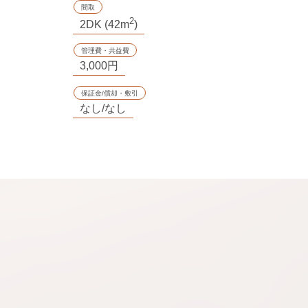
間取
2
2DK (42m
)
管理費・共益費
3,000円
保証金/償却・敷引
なし/なし