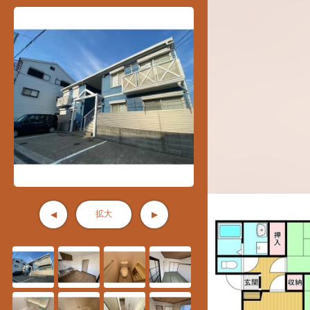
拡大
◀
▶