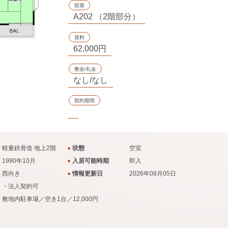
部屋
A202 （2階部分）
賃料
62,000円
敷金/礼金
なし/なし
契約期間
軽量鉄骨造 地上2階
●
状態
空室
1990年10月
●
入居可能時期
即入
西向き
●
情報更新日
2026年08月05日
・法人契約可
敷地内駐車場／空き1台／12,000円