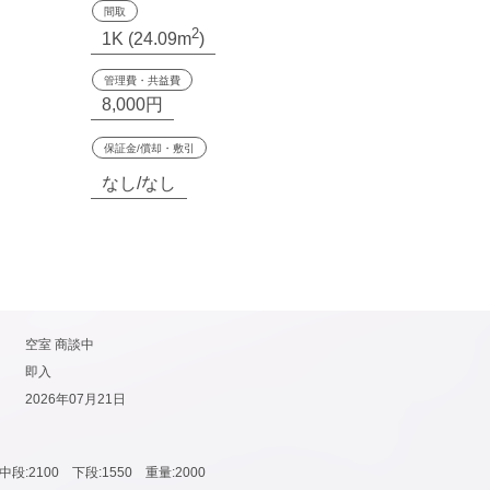
間取
2
1K (24.09m
)
管理費・共益費
8,000円
保証金/償却・敷引
なし/なし
空室
商談中
即入
2026年07月21日
:2100 下段:1550 重量:2000