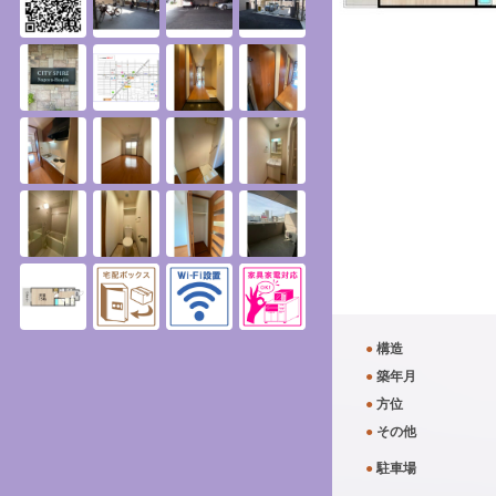
●
構造
●
築年月
●
方位
●
その他
●
駐車場