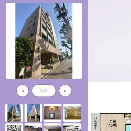
拡大
◀
▶