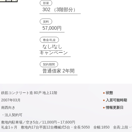
部屋
302 （3階部分）
賃料
57,000円
敷金/礼金
なし/なし
キャンペーン
契約期間
普通借家 2年間
鉄筋コンクリート造 80戸 地上11階
●
状態
2007年03月
●
入居可能時期
南西向き
●
情報更新日
・法人契約可
敷地内駐車場／空き5台／11,000円～17,600円
礼金1ヶ月 敷地内17台平面12台機械式5台・全長:5050 全幅:1850 全高:上段・中段