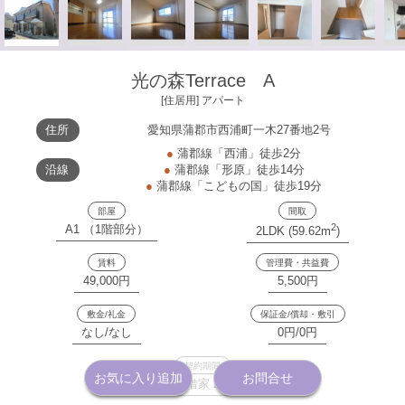
光の森Terrace A
[住居用] アパート
住所
愛知県蒲郡市西浦町一木27番地2号
●
蒲郡線「西浦」徒歩2分
沿線
●
蒲郡線「形原」徒歩14分
●
蒲郡線「こどもの国」徒歩19分
部屋
間取
2
A1 （1階部分）
2LDK (59.62m
)
賃料
管理費・共益費
49,000円
5,500円
敷金/礼金
保証金/償却・敷引
なし/なし
0円/0円
契約期間
お気に入り追加
お問合せ
普通借家 2年間