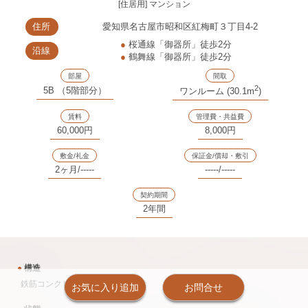
[住居用] マンション
住所
愛知県名古屋市昭和区紅梅町３丁目4-2
●
桜通線「御器所」徒歩2分
沿線
●
鶴舞線「御器所」徒歩2分
部屋
間取
2
5B （5階部分）
ワンルーム (30.1m
)
賃料
管理費・共益費
60,000円
8,000円
敷金/礼金
保証金/償却・敷引
2ヶ月/-----
-----/-----
契約期間
2年間
●
構造
鉄筋コンクリート造 14戸 地上7階
お気に入り追加
お問合せ