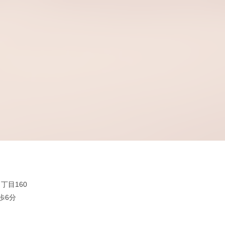
丁目160
歩6分