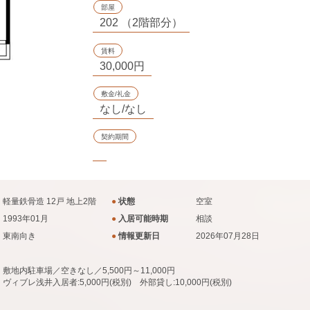
部屋
202 （2階部分）
賃料
30,000円
敷金/礼金
なし/なし
契約期間
軽量鉄骨造 12戸 地上2階
●
状態
空室
1993年01月
●
入居可能時期
相談
東南向き
●
情報更新日
2026年07月28日
敷地内駐車場／空きなし／5,500円～11,000円
ヴィブレ浅井入居者:5,000円(税別) 外部貸し:10,000円(税別)