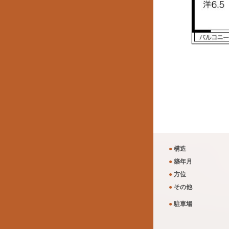
●
構造
●
築年月
●
方位
●
その他
●
駐車場