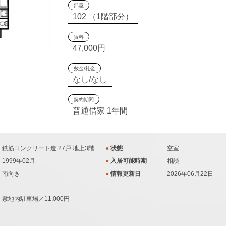
部屋
102 （1階部分）
賃料
47,000円
敷金/礼金
なし/なし
契約期間
普通借家 1年間
鉄筋コンクリート造 27戸 地上3階
●
状態
空室
1999年02月
●
入居可能時期
相談
南向き
●
情報更新日
2026年06月22日
敷地内駐車場／11,000円