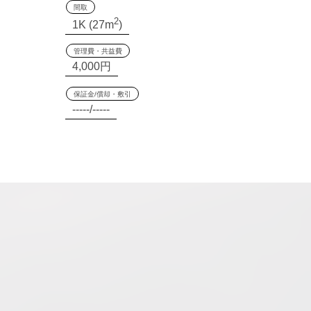
間取
2
1K (27m
)
管理費・共益費
4,000円
保証金/償却・敷引
-----/-----