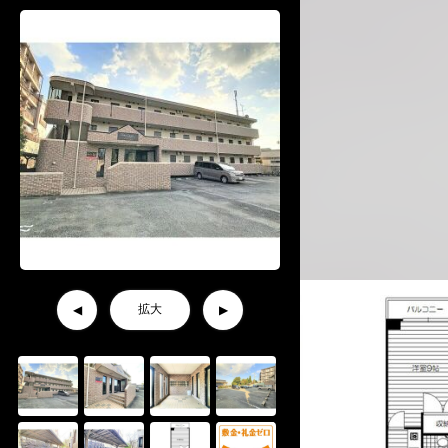
拡大
◀
▶