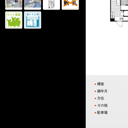
●
構造
●
築年月
●
方位
●
その他
●
駐車場