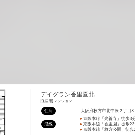
デイグラン香里園北
[住居用] マンション
住所
大阪府枚方市北中振２丁目3-
●
京阪本線「光善寺」徒歩3
沿線
●
京阪本線「香里園」徒歩2
●
京阪本線「枚方公園」徒歩