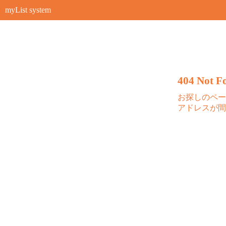
myList system
404 Not Fo
お探しのペー
アドレスが間