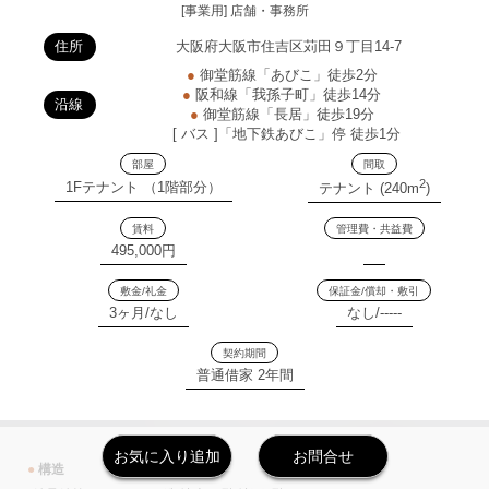
[事業用] 店舗・事務所
住所
大阪府大阪市住吉区苅田９丁目14-7
●
御堂筋線「あびこ」徒歩2分
●
阪和線「我孫子町」徒歩14分
沿線
●
御堂筋線「長居」徒歩19分
[ バス ]「地下鉄あびこ」停 徒歩1分
部屋
間取
2
1Fテナント （1階部分）
テナント (240m
)
賃料
管理費・共益費
495,000円
敷金/礼金
保証金/償却・敷引
3ヶ月/なし
なし/-----
契約期間
普通借家 2年間
お気に入り追加
お問合せ
●
構造