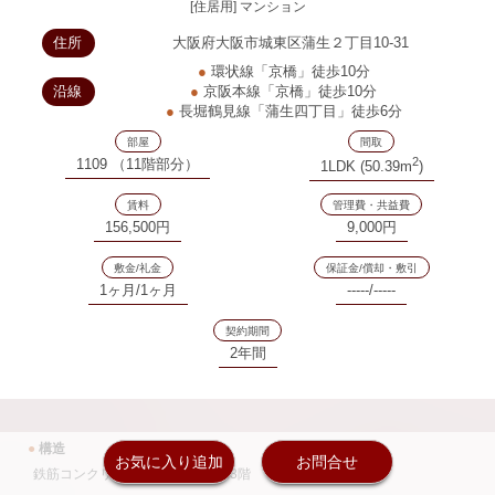
[住居用] マンション
住所
大阪府大阪市城東区蒲生２丁目10-31
●
環状線「京橋」徒歩10分
沿線
●
京阪本線「京橋」徒歩10分
●
長堀鶴見線「蒲生四丁目」徒歩6分
部屋
間取
2
1109 （11階部分）
1LDK (50.39m
)
賃料
管理費・共益費
156,500円
9,000円
敷金/礼金
保証金/償却・敷引
1ヶ月/1ヶ月
-----/-----
契約期間
2年間
●
構造
お気に入り追加
お問合せ
鉄筋コンクリート造 171戸 地上13階