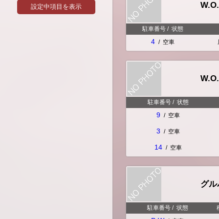
W.O
設定中項目を表示
駐車番号
/
状態
4
/
空車
W.O
駐車番号
/
状態
9
/
空車
3
/
空車
14
/
空車
グル
駐車番号
/
状態