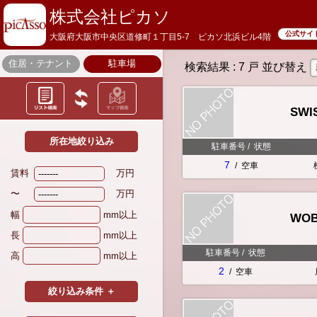
株式会社ピカソ
公式サイ
大阪府大阪市中央区道修町１丁目5-7 ピカソ北浜ビル4階
住居・テナント
駐車場
検索結果
: 7 戸
並び替え
SW
所在地絞り込み
駐車番号
/
状態
7
/
空車
賃料
万円
〜
万円
幅
mm以上
WO
長
mm以上
駐車番号
/
状態
高
mm以上
2
/
空車
絞り込み条件 ＋