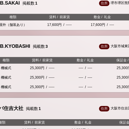
.B.SAKAI
掲載数
1
堺市堺区熊
住所
種類
賃料
/
前家賃
敷金
/
礼金
屋外（舗装あり）
17,600円
/
-----
17,600円
/
----
.B.KYOBASHI
掲載数
3
大阪市城東
住所
種類
賃料
/
前家賃
敷金
/
礼金
保証金
機械式
25,300円
/
-----
----
/
----
25,30
機械式
25,300円
/
-----
----
/
----
25,30
機械式
25,300円
/
-----
----
/
----
25,30
パ住吉大社
掲載数
1
大阪市住吉
住所
種類
賃料
/
前家賃
敷金
/
礼金
保証