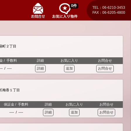
0
件
TEL：06-6210-3453
FAX：06-6205-4800
扇町２丁目
金
/
手数料
詳細
お気に入り
お問合せ
---
/
----
詳細
追加
お問合せ
区梅香１丁目
保証金
/
手数料
詳細
お気に入り
お問合せ
----
/
----
詳細
追加
お問合せ