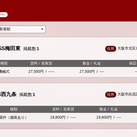
トへ
新着順
▼
ISS梅田東
掲載数
1
大阪市北区
住所
種類
賃料
/
前家賃
敷金
/
礼金
保証
機械式
27,500円
/
-----
27,500円
/
----
-
B西九条
掲載数
1
大阪市此花
住所
種類
賃料
/
前家賃
敷金
/
礼金
屋外（舗装あり）
19,800円
/
-----
19,800円
/
----