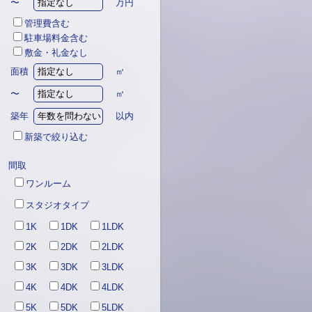
〜
万円
管理費含む
駐車場料金含む
敷金・礼金なし
面積
㎡
〜
㎡
築年
以内
新築で絞り込む
間取
ワンルーム
スタジオタイプ
1K
1DK
1LDK
2K
2DK
2LDK
3K
3DK
3LDK
4K
4DK
4LDK
5K
5DK
5LDK