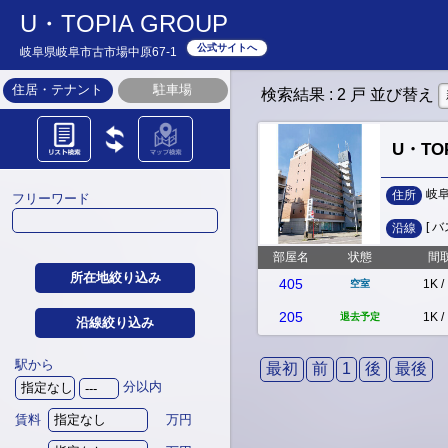
U・TOPIA GROUP
公式サイトへ
岐阜県岐阜市古市場中原67-1
住居・テナント
駐車場
検索結果
: 2 戸
並び替え
U・TOP
岐
住所
フリーワード
[ 
沿線
部屋名
状態
間
所在地絞り込み
405
1K
/
空室
205
1K
/
退去予定
沿線絞り込み
駅から
最初
前
1
後
最後
分以内
賃料
万円