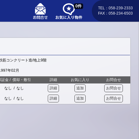
0
件
TEL：058-239-2333
FAX：058-234-6503
鉄筋コンクリート造/地上9階
1997年02月
保証金
/
償却・敷引
詳細
お気に入り
お問合せ
なし
/
なし
詳細
追加
お問合せ
なし
/
なし
詳細
追加
お問合せ