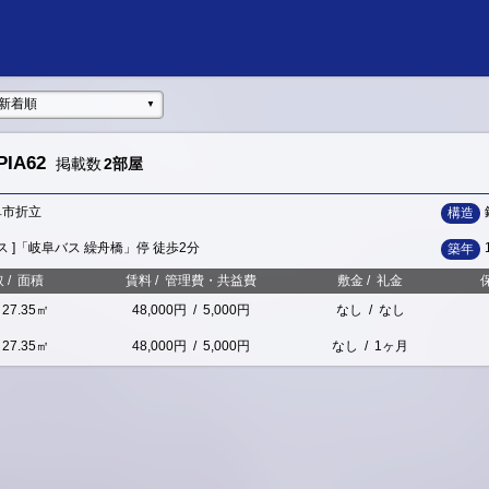
新着順
▼
IA62
掲載数
2部屋
阜市折立
構造
バス ]「岐阜バス 繰舟橋」停 徒歩2分
築年
取
/
面積
賃料
/
管理費・共益費
敷金
/
礼金
27.35㎡
48,000円
/
5,000円
なし
/
なし
27.35㎡
48,000円
/
5,000円
なし
/
1ヶ月