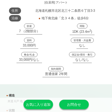
[住居用] アパート
住所
北海道札幌市北区北三十二条西６丁目3-3
沿線
●
地下南北線「北３４条」徒歩6分
部屋
間取
2
7 （2階部分）
1DK (23.4m
)
賃料
管理費・共益費
33,000円
なし
敷金/礼金
保証金/償却・敷引
33,000円/なし
なし/なし
契約期間
普通借家 2年間
●
構造
木造 6戸 地上2階
お気に入り追加
お問合せ
●
状態