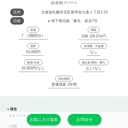
[住居用] アパート
住所
北海道札幌市北区新琴似七条１丁目2-15
沿線
●
地下南北線「麻生」徒歩7分
部屋
間取
2
7 （2階部分）
1DK (28.07m
)
賃料
管理費・共益費
33,000円
なし
敷金/礼金
保証金/償却・敷引
33,000円/なし
なし/なし
契約期間
普通借家 2年間
●
構造
木造 6戸 地上2階
お気に入り追加
お問合せ
●
状態