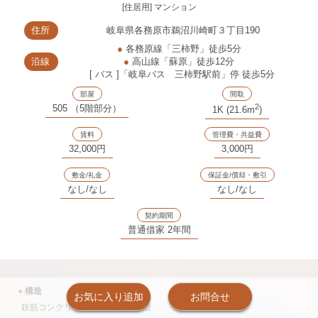
[住居用] マンション
住所
岐阜県各務原市鵜沼川崎町３丁目190
●
各務原線「三柿野」徒歩5分
沿線
●
高山線「蘇原」徒歩12分
[ バス ]「岐阜バス 三柿野駅前」停 徒歩5分
部屋
間取
2
505 （5階部分）
1K (21.6m
)
賃料
管理費・共益費
32,000円
3,000円
敷金/礼金
保証金/償却・敷引
なし/なし
なし/なし
契約期間
普通借家 2年間
●
構造
お気に入り追加
お問合せ
鉄筋コンクリート造 12戸 地上5階