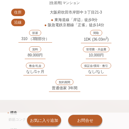
[住居用] マンション
住所
大阪府吹田市岸部中３丁目21-3
●
東海道線「岸辺」徒歩9分
沿線
●
阪急電鉄京都線「正雀」徒歩14分
部屋
間取
2
310 （3階部分）
1DK (36.03m
)
賃料
管理費・共益費
89,000円
10,000円
敷金/礼金
保証金/償却・敷引
なし/1ヶ月
なし/なし
契約期間
普通借家 3年間
●
構造
鉄筋コンクリート造 46戸 地上5階
お気に入り追加
お問合せ