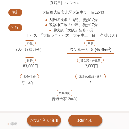
[住居用] マンション
住所
大阪府大阪市北区大淀中５丁目12-43
●
大阪環状線「福島」徒歩17分
●
阪急神戸線「中津」徒歩17分
沿線
●
環状線「大阪」徒歩22分
[ バス ]「大阪シティバス 大淀中五丁目」停 徒歩3分
部屋
間取
2
706 （7階部分）
ワンルーム+S (45.45m
)
賃料
管理費・共益費
183,000円
12,000円
敷金/礼金
保証金/償却・敷引
なし/なし
-----/-----
契約期間
普通借家 2年間
お気に入り追加
お問合せ
●
構造