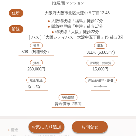
[住居用] マンション
住所
大阪府大阪市北区大淀中５丁目12-43
●
大阪環状線「福島」徒歩17分
●
阪急神戸線「中津」徒歩17分
沿線
●
環状線「大阪」徒歩22分
[ バス ]「大阪シティバス 大淀中五丁目」停 徒歩3分
部屋
間取
2
508 （5階部分）
3LDK (63.63m
)
賃料
管理費・共益費
260,000円
15,000円
敷金/礼金
保証金/償却・敷引
なし/なし
-----/-----
契約期間
普通借家 2年間
お気に入り追加
お問合せ
●
構造