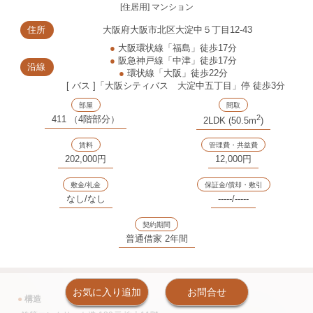
[住居用] マンション
住所
大阪府大阪市北区大淀中５丁目12-43
●
大阪環状線「福島」徒歩17分
●
阪急神戸線「中津」徒歩17分
沿線
●
環状線「大阪」徒歩22分
[ バス ]「大阪シティバス 大淀中五丁目」停 徒歩3分
部屋
間取
2
411 （4階部分）
2LDK (50.5m
)
賃料
管理費・共益費
202,000円
12,000円
敷金/礼金
保証金/償却・敷引
なし/なし
-----/-----
契約期間
普通借家 2年間
お気に入り追加
お問合せ
●
構造