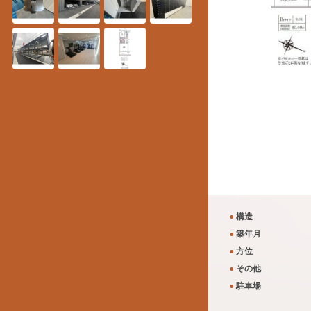
●
構造
●
築年月
●
方位
●
その他
●
駐車場