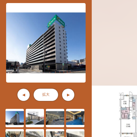
拡大
◀
▶