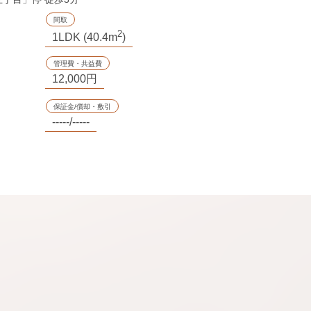
間取
2
1LDK (40.4m
)
管理費・共益費
12,000円
保証金/償却・敷引
-----/-----