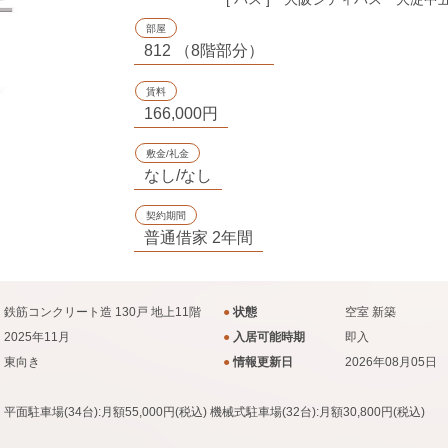
部屋
812 （8階部分）
賃料
166,000円
敷金/礼金
なし/なし
契約期間
普通借家 2年間
鉄筋コンクリート造 130戸 地上11階
●
状態
空室
新築
2025年11月
●
入居可能時期
即入
東向き
●
情報更新日
2026年08月05日
平面駐車場(34台):月額55,000円(税込) 機械式駐車場(32台):月額30,800円(税込)