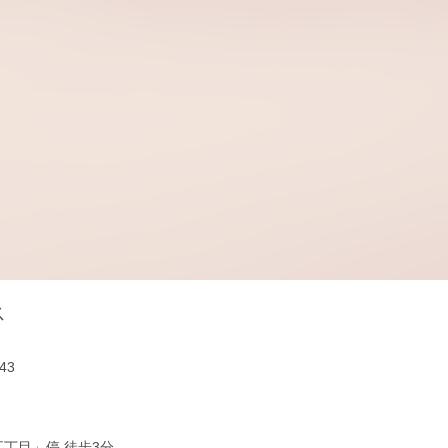
ス
43
五丁目」停 徒歩3分