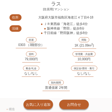
ラス
[住居用] マンション
住所
大阪府大阪市福島区海老江４丁目4-18
●
ＪＲ東西線「海老江」徒歩4分
沿線
●
阪神本線「野田」徒歩8分
●
千日前線「野田阪神」徒歩8分
部屋
間取
2
0303 （3階部分）
1K (21.09m
)
賃料
管理費・共益費
79,000円
10,000円
敷金/礼金
保証金/償却・敷引
なし/なし
なし/なし
契約期間
普通借家 2年間
お気に入り追加
お問合せ
●
構造