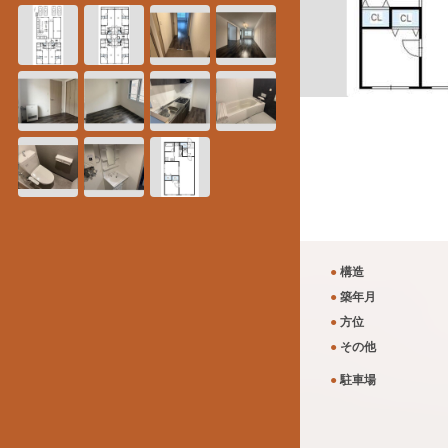
●
構造
●
築年月
●
方位
●
その他
●
駐車場