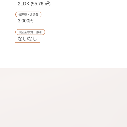
2
2LDK (55.76m
)
管理費・共益費
3,000円
保証金/償却・敷引
なし/なし