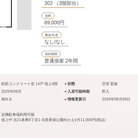
302 （3階部分）
賃料
89,000円
敷金/礼金
なし/なし
契約期間
普通借家 2年間
鉄筋コンクリート造 14戸 地上4階
●
状態
空室
新築
2025年09月
●
入居可能時期
即入
南向き
●
情報更新日
2026年08月08日
近隣駐車場利用可能
借上中:北21条東6丁目1-3(美香保公園向かえ)/月11,000円(税込)