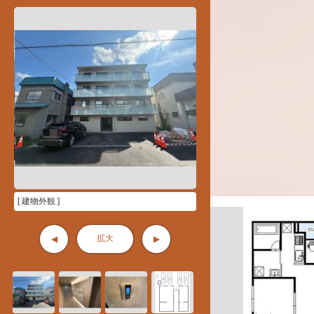
[ 建物外観 ]
拡大
◀
▶