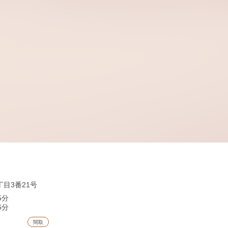
目3番21号
5分
6分
間取