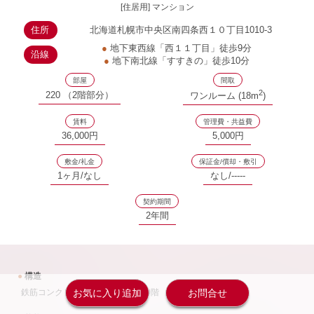
[住居用] マンション
住所
北海道札幌市中央区南四条西１０丁目1010-3
●
地下東西線「西１１丁目」徒歩9分
沿線
●
地下南北線「すすきの」徒歩10分
部屋
間取
2
220 （2階部分）
ワンルーム (18m
)
賃料
管理費・共益費
36,000円
5,000円
敷金/礼金
保証金/償却・敷引
1ヶ月/なし
なし/-----
契約期間
2年間
●
構造
鉄筋コンクリート造 333戸 地上10階
お気に入り追加
お問合せ