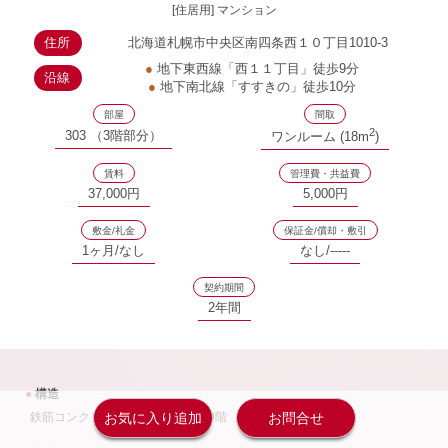
[住居用] マンション
住所
北海道札幌市中央区南四条西１０丁目1010-3
●
地下東西線「西１１丁目」徒歩9分
沿線
●
地下南北線「すすきの」徒歩10分
部屋
間取
2
303 （3階部分）
ワンルーム (18m
)
賃料
管理費・共益費
37,000円
5,000円
敷金/礼金
保証金/償却・敷引
1ヶ月/なし
なし/-----
契約期間
2年間
●
構造
鉄筋コンクリート造 333戸 地上10階
お気に入り追加
お問合せ