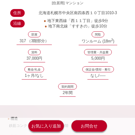
[住居用] マンション
住所
北海道札幌市中央区南四条西１０丁目1010-3
●
地下東西線「西１１丁目」徒歩9分
沿線
●
地下南北線「すすきの」徒歩10分
部屋
間取
2
317 （3階部分）
ワンルーム (18m
)
賃料
管理費・共益費
37,000円
5,000円
敷金/礼金
保証金/償却・敷引
1ヶ月/なし
なし/-----
契約期間
2年間
●
構造
鉄筋コンクリート造 333戸 地上10階
お気に入り追加
お問合せ