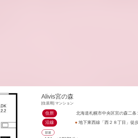
Alivis宮の森
[住居用] マンション
住所
北海道札幌市中央区宮の森二条２
沿線
●
地下東西線「西２８丁目」徒
部屋