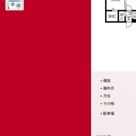
●
構造
●
築年月
●
方位
●
その他
●
駐車場