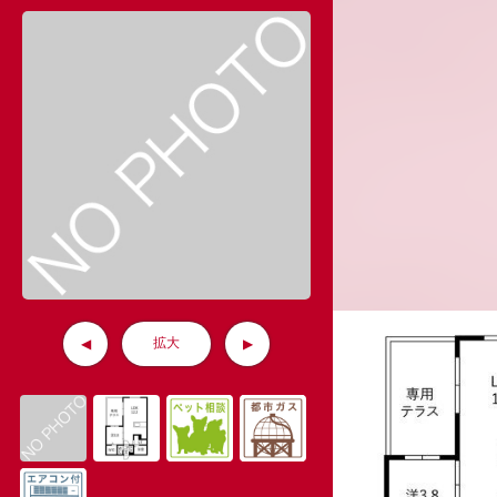
拡大
◀
▶