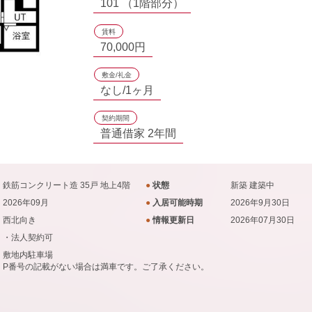
101 （1階部分）
賃料
70,000円
敷金/礼金
なし/1ヶ月
契約期間
普通借家 2年間
鉄筋コンクリート造 35戸 地上4階
●
状態
新築
建築中
2026年09月
●
入居可能時期
2026年9月30日
西北向き
●
情報更新日
2026年07月30日
・法人契約可
敷地内駐車場
P番号の記載がない場合は満車です。ご了承ください。