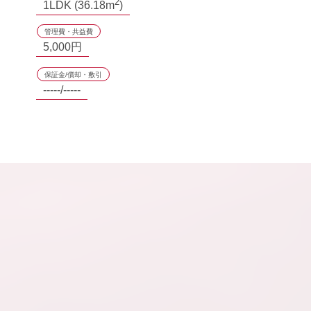
2
1LDK (36.18m
)
管理費・共益費
5,000円
保証金/償却・敷引
-----/-----