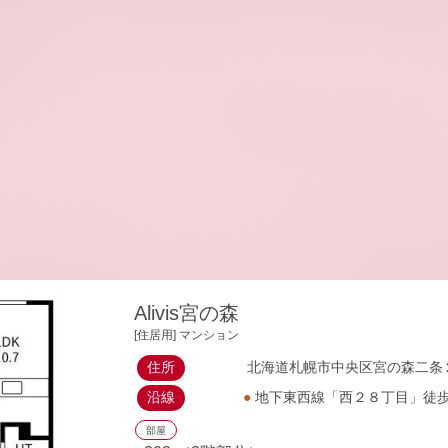
Alivis宮の森
[住居用] マンション
住所
北海道札幌市中央区宮の森二条２
沿線
●
地下東西線「西２８丁目」徒
部屋