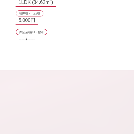
2
1LDK (34.62m
)
管理費・共益費
5,000円
保証金/償却・敷引
-----/-----