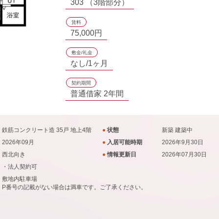
303 （3階部分）
賃料
75,000円
敷金/礼金
なし/1ヶ月
契約期間
普通借家 2年間
鉄筋コンクリート造 35戸 地上4階
●
状態
新築
建築中
2026年09月
●
入居可能時期
2026年9月30日
西北向き
●
情報更新日
2026年07月30日
・法人契約可
敷地内駐車場
P番号の記載がない場合は満車です。ご了承ください。