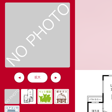
拡大
◀
▶