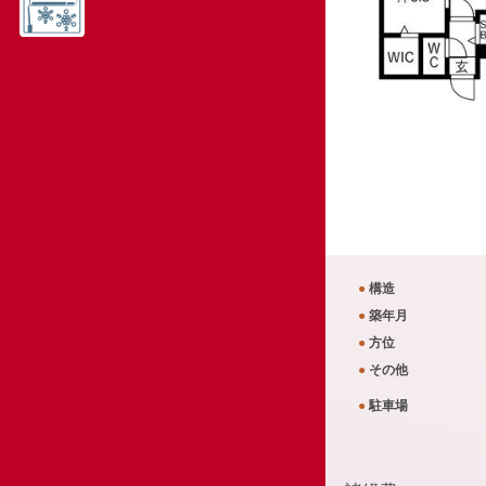
●
構造
●
築年月
●
方位
●
その他
●
駐車場