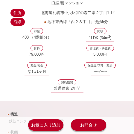
[住居用] マンション
住所
北海道札幌市中央区宮の森二条２丁目1-12
沿線
●
地下東西線「西２８丁目」徒歩5分
部屋
間取
2
408 （4階部分）
1LDK (34m
)
賃料
管理費・共益費
79,000円
5,000円
敷金/礼金
保証金/償却・敷引
なし/1ヶ月
-----/-----
契約期間
普通借家 2年間
●
構造
鉄筋コンクリート造 35戸 地上4階
お気に入り追加
お問合せ
●
状態