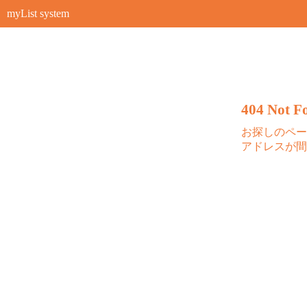
myList system
404 Not Fo
お探しのペー
アドレスが間