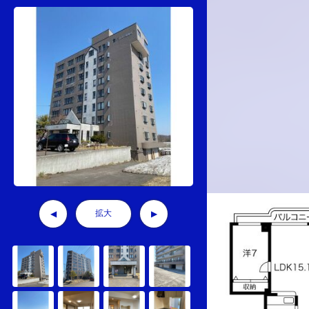
拡大
◀
▶