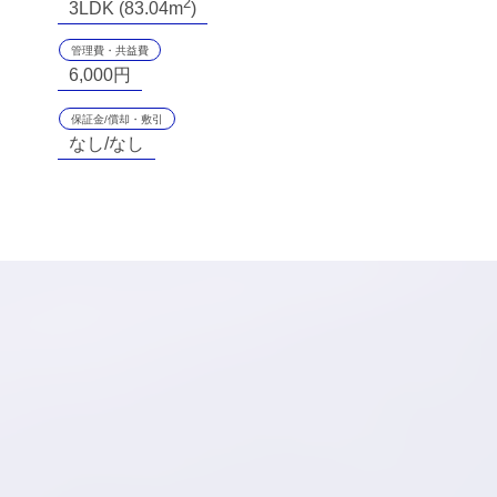
2
3LDK (83.04m
)
管理費・共益費
6,000円
保証金/償却・敷引
なし/なし