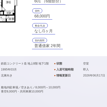
601 （6階部分）
賃料
68,000円
敷金/礼金
なし/1ヶ月
契約期間
普通借家 2年間
鉄筋コンクリート造 地上8階 地下1階
●
状態
空室
1995年03月
●
入居可能時期
即入
北東向き
●
情報更新日
2026年06月17日
敷地内駐車場／空きあり／8,000円～10,000円
青空8,000円・共同車庫10,000円