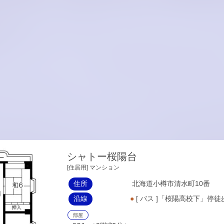
シャトー桜陽台
[住居用] マンション
住所
北海道小樽市清水町10番
沿線
●
[ バス ]「桜陽高校下」停
部屋