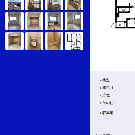
●
構造
●
築年月
●
方位
●
その他
●
駐車場