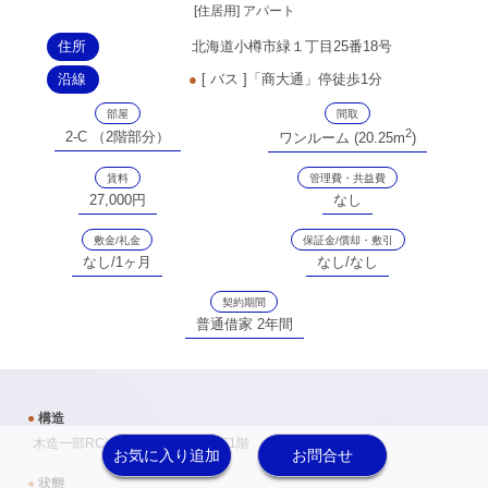
[住居用] アパート
住所
北海道小樽市緑１丁目25番18号
沿線
●
[ バス ]「商大通」停徒歩1分
部屋
間取
2
2-C （2階部分）
ワンルーム (20.25m
)
賃料
管理費・共益費
27,000円
なし
敷金/礼金
保証金/償却・敷引
なし/1ヶ月
なし/なし
契約期間
普通借家 2年間
●
構造
木造一部RC造 10戸 地上2階 地下1階
お気に入り追加
お問合せ
●
状態