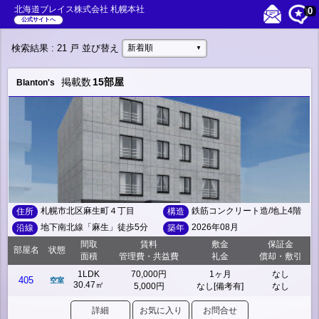
北海道ブレイス株式会社 札幌本社
0
公式サイトへ
検索結果
: 21 戸
並び替え
新着順
▼
掲載数
15部屋
Blanton's
札幌市北区麻生町４丁目
鉄筋コンクリート造/地上4階
住所
構造
地下南北線「麻生」徒歩5分
2026年08月
沿線
築年
間取
賃料
敷金
保証金
部屋名
状態
面積
管理費・共益費
礼金
償却・敷引
1LDK
70,000円
1ヶ月
なし
405
空室
30.47㎡
5,000円
なし[備考有]
なし
詳細
お気に入り
お問合せ