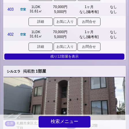
1LDK
70,000円
1ヶ月
なし
403
空室
31.61㎡
5,000円
なし[備考有]
なし
詳細
お気に入り
お問合せ
1LDK
70,000円
1ヶ月
なし
402
空室
31.61㎡
5,000円
なし[備考有]
なし
詳細
お気に入り
お問合せ
残り12部屋を表示
掲載数
1部屋
シルエラ
検索メニュー
札幌市東区北二十三条東１９
住所
木造/地上2階
構造
丁目