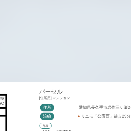
パーセル
[住居用] マンション
住所
愛知県長久手市岩作三ケ峯2-1
沿線
●
リニモ「公園西」徒歩29
部屋