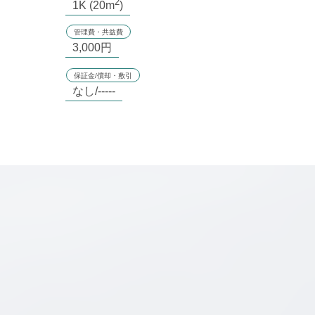
2
1K (20m
)
管理費・共益費
3,000円
保証金/償却・敷引
なし/-----