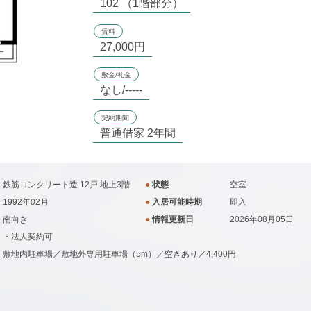
102 （1階部分）
賃料
27,000円
敷金/礼金
なし/-----
契約期間
普通借家 2年間
鉄筋コンクリート造 12戸 地上3階
●
状態
空室
1992年02月
●
入居可能時期
即入
南向き
●
情報更新日
2026年08月05日
・法人契約可
敷地内駐車場／敷地外専用駐車場（5m）／空きあり／4,400円