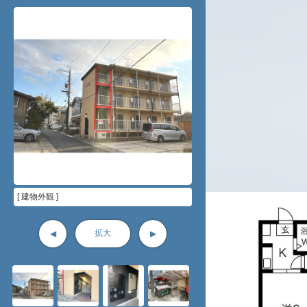
[ 建物外観 ]
拡大
◀
▶