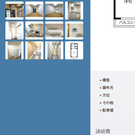
●
構造
●
築年月
●
方位
●
その他
●
駐車場
諸経費