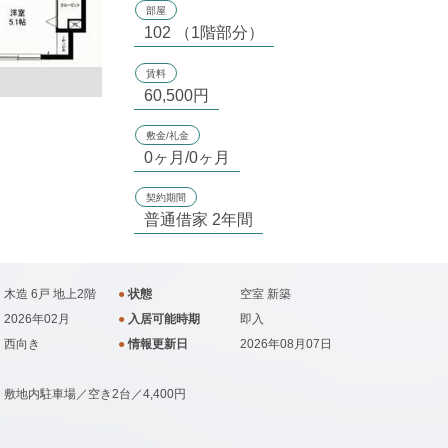
部屋
102 （1階部分）
賃料
60,500円
敷金/礼金
0ヶ月/0ヶ月
契約期間
普通借家 2年間
木造 6戸 地上2階
●
状態
空室
新築
2026年02月
●
入居可能時期
即入
西向き
●
情報更新日
2026年08月07日
敷地内駐車場／空き2台／4,400円