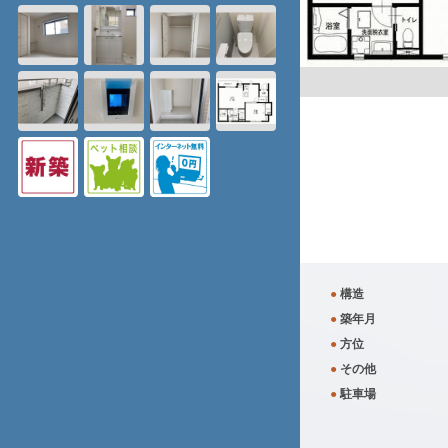
●
構造
●
築年月
●
方位
●
その他
●
駐車場