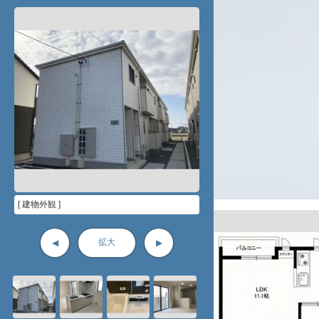
[ 建物外観 ]
拡大
◀
▶