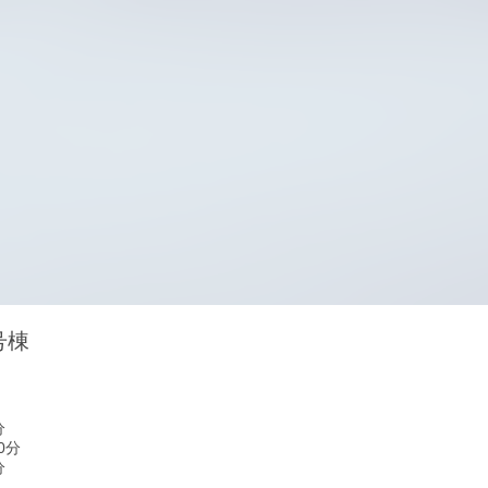
号棟
分
0分
分