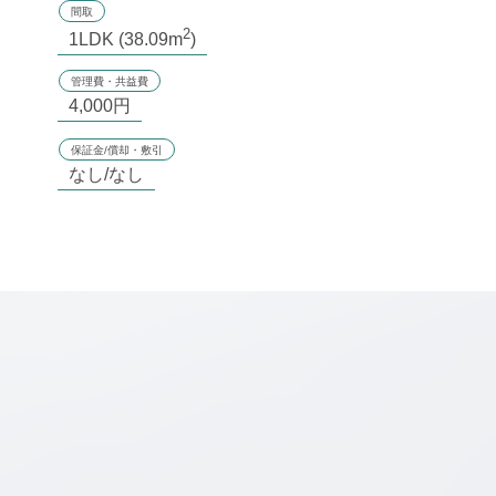
間取
2
1LDK (38.09m
)
管理費・共益費
4,000円
保証金/償却・敷引
なし/なし