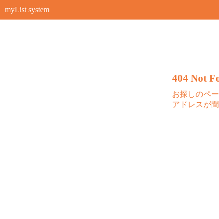
myList system
404 Not Fo
お探しのペー
アドレスが間