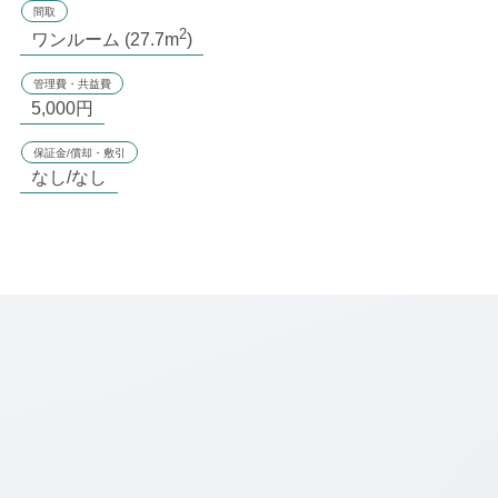
間取
2
ワンルーム (27.7m
)
管理費・共益費
5,000円
保証金/償却・敷引
なし/なし