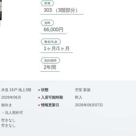
部屋
303 （3階部分）
賃料
66,000円
敷金/礼金
1ヶ月/1ヶ月
契約期間
2年間
木造 18戸 地上3階
●
状態
空室
新築
2026年06月
●
入居可能時期
即入
南向き
●
情報更新日
2026年08月07日
・法人契約可
空きなし
空きなし