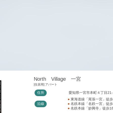
North Village 一宮
[住居用] アパート
住所
愛知県一宮市本町４丁目21-
●
東海道線「尾張一宮」徒
沿線
●
名鉄本線「名鉄一宮」徒
●
名鉄本線「妙興寺」徒歩1