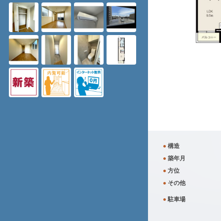
●
構造
●
築年月
●
方位
●
その他
●
駐車場