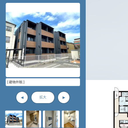
[ 建物外観 ]
拡大
◀
▶