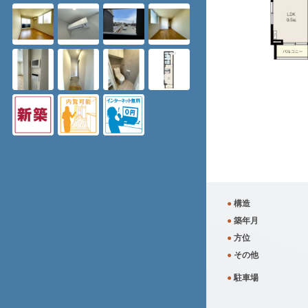
●
構造
●
築年月
●
方位
●
その他
●
駐車場