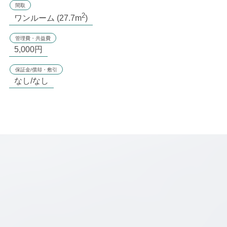
間取
2
ワンルーム (27.7m
)
管理費・共益費
5,000円
保証金/償却・敷引
なし/なし