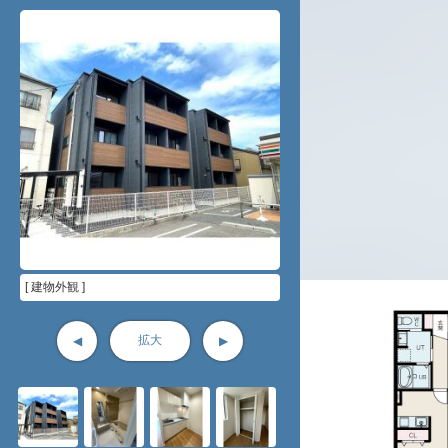
[ 建物外観 ]
拡大
◀
▶