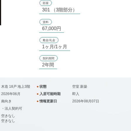
部屋
301 （3階部分）
賃料
67,000円
敷金/礼金
1ヶ月/1ヶ月
契約期間
2年間
木造 18戸 地上3階
●
状態
空室
新築
2026年06月
●
入居可能時期
即入
南向き
●
情報更新日
2026年08月07日
・法人契約可
空きなし
空きなし