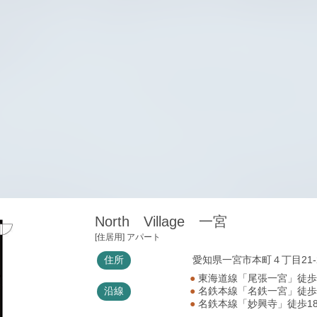
North Village 一宮
[住居用] アパート
住所
愛知県一宮市本町４丁目21-
●
東海道線「尾張一宮」徒
沿線
●
名鉄本線「名鉄一宮」徒
●
名鉄本線「妙興寺」徒歩1