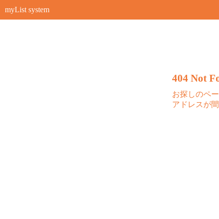
myList system
404 Not Fo
お探しのペー
アドレスが間