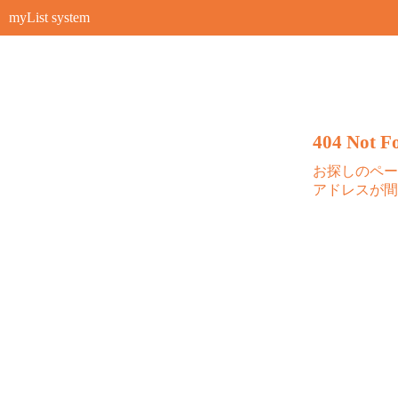
myList system
404 Not Fo
お探しのペー
アドレスが間