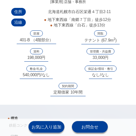
[事業用] 店舗・事務所
住所
北海道札幌市白石区栄通４丁目2-11
●
地下東西線「南郷７丁目」徒歩12分
沿線
●
地下東西線「白石」徒歩13分
部屋
間取
2
401-B （4階部分）
テナント (67.9m
)
賃料
管理費・共益費
198,000円
33,000円
敷金/礼金
保証金/償却・敷引
540,000円/なし
なし/なし
契約期間
定期借家 10年間
●
構造
鉄筋コンクリート造 5戸 地上5階
お気に入り追加
お問合せ