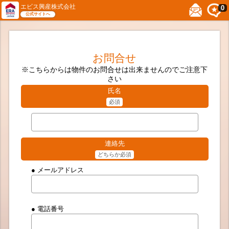
エビス興産株式会社
0
公式サイトへ
お問合せ
※こちらからは物件のお問合せは出来ませんのでご注意下
さい
氏名
必須
連絡先
どちらか必須
● メールアドレス
● 電話番号