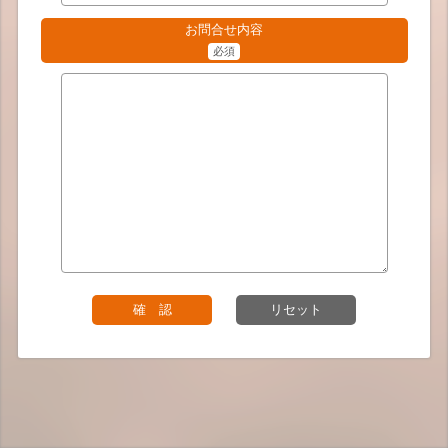
お問合せ内容
必須
確 認
リセット